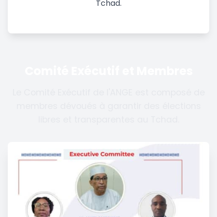
Tchad.
Comité Exécutif et Membres
Le Comité Exécutif de l'ANGE est composé de
membres dévoués à garantir des élections
libres et transparentes au Tchad.